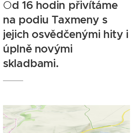
O
d 16 hodin přivítáme
na podiu Taxmeny s
jejich osvědčenými hity i
úplně novými
skladbami.