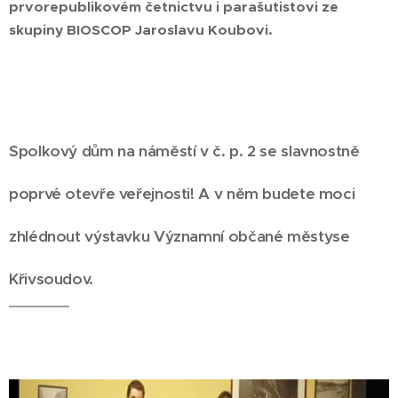
prvorepublikovém četnictvu i parašutistovi ze
skupiny BIOSCOP Jaroslavu Koubovi.
Spolkový dům na náměstí v č. p. 2 se slavnostně
poprvé otevře veřejnosti! A v něm budete moci
zhlédnout výstavku Významní občané městyse
Křivsoudov.