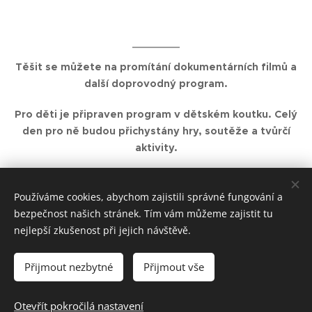
Těšit se můžete na promítání dokumentárních filmů a
další doprovodný program.
Pro děti je připraven program v dětském koutku. Celý
den pro ně budou přichystány hry, soutěže a tvůrčí
aktivity.
U stánků budete mít možnost zakoupit knihy,
Používáme cookies, abychom zajistili správné fungování a
audioknihy, odznaky, oblečení, militarie a další
bezpečnost našich stránek. Tím vám můžeme zajistit tu
zboží s tématem české historie.
nejlepší zkušenost při jejich návštěvě.
Přijmout nezbytné
Přijmout vše
Aktuality najdete také na našem
Facebooku
Otevřít pokročilá nastavení